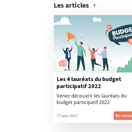
Les articles
1
Les 4 lauréats du budget
participatif 2022
Venez découvrir les lauréats du
budget participatif 2022
17 janv 2023
En savoi
L
e
s
4